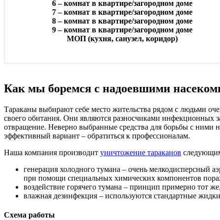
6 – комнат в квартире/загородном доме
7 – комнат в квартире/загородном доме
8 – комнат в квартире/загородном доме
9 – комнат в квартире/загородном доме
МОП (кухня, санузел, коридор)
Как мы боремся с надоевшими насеко
Тараканы выбирают себе место жительства рядом с людьми очен
своего обитания. Они являются разносчиками инфекционных заб
отвращение. Неверно выбранные средства для борьбы с ними не
эффективный вариант – обратиться к профессионалам.
Наша компания производит
уничтожение тараканов
следующим
генерация холодного тумана – очень мелкодисперсный аэр
при помощи специальных химических компонентов пораж
воздействие горячего тумана – принцип примерно тот же,
влажная дезинфекция – используются стандартные жидки
Схема работы