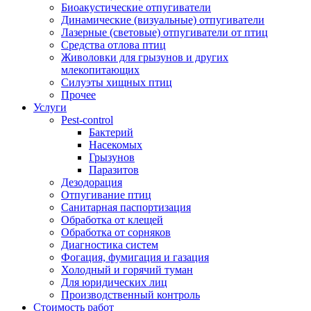
Биоакустические отпугиватели
Динамические (визуальные) отпугиватели
Лазерные (световые) отпугиватели от птиц
Средства отлова птиц
Живоловки для грызунов и других
млекопитающих
Силуэты хищных птиц
Прочее
Услуги
Pest-control
Бактерий
Насекомых
Грызунов
Паразитов
Дезодорация
Отпугивание птиц
Санитарная паспортизация
Обработка от клещей
Обработка от сорняков
Диагностика систем
Фогация, фумигация и газация
Холодный и горячий туман
Для юридических лиц
Производственный контроль
Стоимость работ