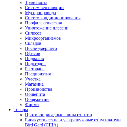
Транспорта
Систем вентиляции
Мусоропровода
Систем кондиционирования
Профилактическая
Уничтожение плесени
Силосов
Микроорганизмов
Складов
После умершего
Офисов
Подвалов
Подъездов
Ресторана
Предприятия
Участка
Магазина
Производства
Общепита
Общежитий
Фирмы
Товары
Противоприсадные шипы от птиц
Биоакустические и ультразвуковые отпугиватели
Bird Gard (США)