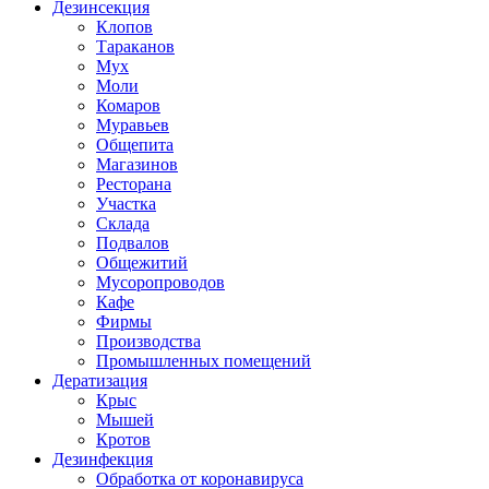
Дезинсекция
Клопов
Тараканов
Мух
Моли
Комаров
Муравьев
Общепита
Магазинов
Ресторана
Участка
Склада
Подвалов
Общежитий
Мусоропроводов
Кафе
Фирмы
Производства
Промышленных помещений
Дератизация
Крыс
Мышей
Кротов
Дезинфекция
Обработка от коронавируса