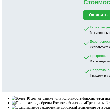
Стоимост
Оставить 
Гарантия ре
Мы уверены в
Безопаснос
Используем с
Профессио
В команде т
Оперативно
Приедем в уд
Стоимость фиксируется при
Препараты бе
Избавление от вреди