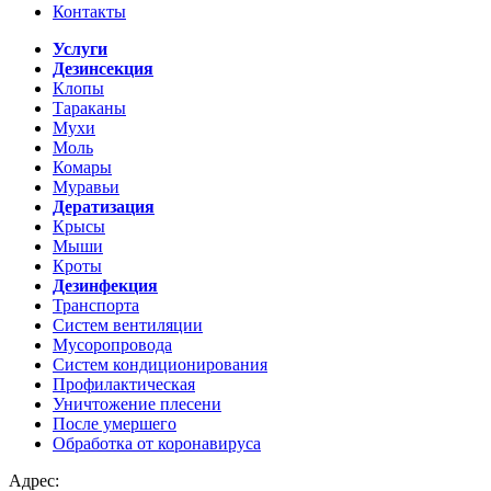
Контакты
Услуги
Дезинсекция
Клопы
Тараканы
Мухи
Моль
Комары
Муравьи
Дератизация
Крысы
Мыши
Кроты
Дезинфекция
Транспорта
Систем вентиляции
Мусоропровода
Систем кондиционирования
Профилактическая
Уничтожение плесени
После умершего
Обработка от коронавируса
Адрес: