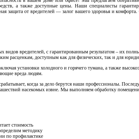
зопасность в вашем доме или офисе! Мы предлагаем оператив
дств, а также доступные цены. Наши специалисты гарантирую
ная защита от вредителей — залог вашего здоровья и комфорта.
х видов вредителей, с гарантированным результатом – их полн
ким расценкам, доступным как для физических, так и для юриди
ключая установки холодного и горячего тумана, а также высок
няющие вреда людям.
а срабатывает, когда за дело берутся наши профессионалы. Посл
ашествий насекомых извне. Мы выполняем обработку помещени
итает стоимость
 определим методику
ции по профилактике