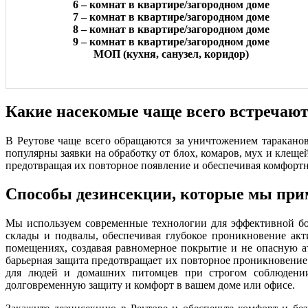
6 – комнат в квартире/загородном доме
7 – комнат в квартире/загородном доме
8 – комнат в квартире/загородном доме
9 – комнат в квартире/загородном доме
МОП (кухня, санузел, коридор)
Какие насекомые чаще всего встречаю
В Реутове чаще всего обращаются за уничтожением тараканов,
популярны заявки на обработку от блох, комаров, мух и клеще
предотвращая их повторное появление и обеспечивая комфорт
Способы дезинсекции, которые мы пр
Мы используем современные технологии для эффективной бо
склады и подвалы, обеспечивая глубокое проникновение ак
помещениях, создавая равномерное покрытие и не опасную а
барьерная защита предотвращает их повторное проникновение
для людей и домашних питомцев при строгом соблюдении
долговременную защиту и комфорт в вашем доме или офисе.