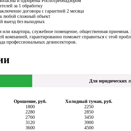
зопасны и одобрены Роспотребнадзором
телей за 1 обработку
ключение договора с гарантией 2 месяца
а любой сложный объект
й выезд без выходных
м или квартира, служебное помещение, общественная приемная.
шей компанией, гарантированно поможет справиться с этой про
гада профессиональных дезинсекторов.
ии
Для юридических 
Орошение, руб.
Холодный туман, руб.
1800
2250
2280
2850
2760
3450
3120
3900
3600
4500