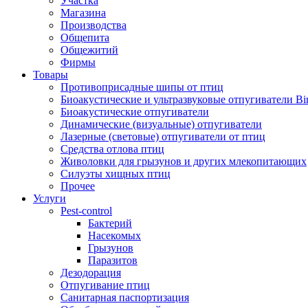
Участка
Магазина
Производства
Общепита
Общежитий
Фирмы
Товары
Противоприсадные шипы от птиц
Биоакустические и ультразвуковые отпугиватели B
Биоакустические отпугиватели
Динамические (визуальные) отпугиватели
Лазерные (световые) отпугиватели от птиц
Средства отлова птиц
Живоловки для грызунов и других млекопитающих
Силуэты хищных птиц
Прочее
Услуги
Pest-control
Бактерий
Насекомых
Грызунов
Паразитов
Дезодорация
Отпугивание птиц
Санитарная паспортизация