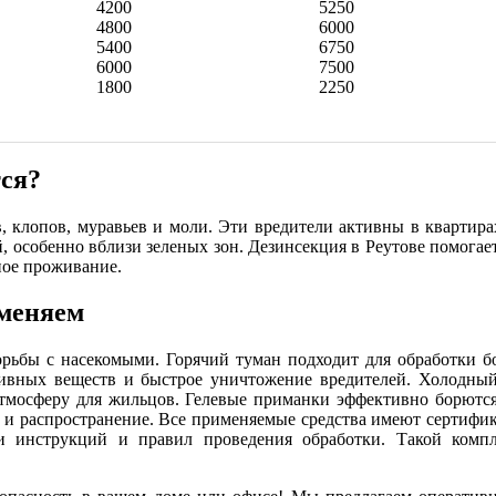
4200
5250
4800
6000
5400
6750
6000
7500
1800
2250
тся?
 клопов, муравьев и моли. Эти вредители активны в квартирах
й, особенно вблизи зеленых зон. Дезинсекция в Реутове помогае
ное проживание.
именяем
рьбы с насекомыми. Горячий туман подходит для обработки б
тивных веществ и быстрое уничтожение вредителей. Холодны
тмосферу для жильцов. Гелевые приманки эффективно борются
 и распространение. Все применяемые средства имеют сертифи
 инструкций и правил проведения обработки. Такой компл