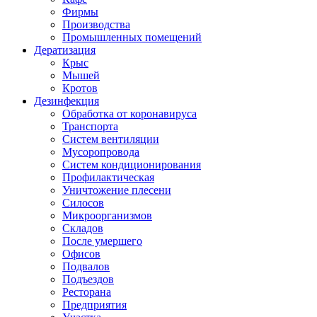
Фирмы
Производства
Промышленных помещений
Дератизация
Крыс
Мышей
Кротов
Дезинфекция
Обработка от коронавируса
Транспорта
Систем вентиляции
Мусоропровода
Систем кондиционирования
Профилактическая
Уничтожение плесени
Силосов
Микроорганизмов
Складов
После умершего
Офисов
Подвалов
Подъездов
Ресторана
Предприятия