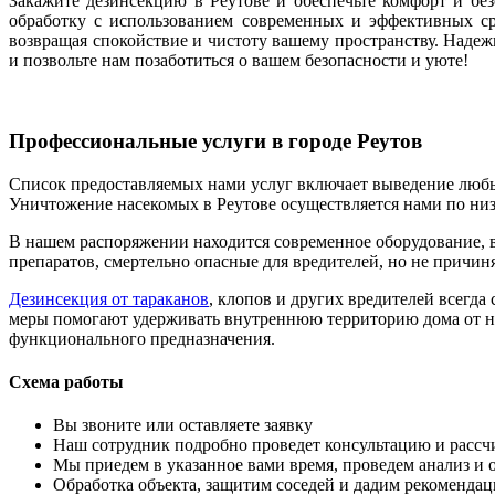
Закажите дезинсекцию в Реутове и обеспечьте комфорт и бе
обработку с использованием современных и эффективных сре
возвращая спокойствие и чистоту вашему пространству. Надеж
и позвольте нам позаботиться о вашем безопасности и уюте!
Профессиональные услуги в городе Реутов
Список предоставляемых нами услуг включает выведение любы
Уничтожение насекомых в Реутове осуществляется нами по низ
В нашем распоряжении находится современное оборудование, в
препаратов, смертельно опасные для вредителей, но не причи
Дезинсекция от тараканов
, клопов и других вредителей всегд
меры помогают удерживать внутреннюю территорию дома от н
функционального предназначения.
Схема работы
Вы звоните или оставляете заявку
Наш сотрудник подробно проведет консультацию и рассч
Мы приедем в указанное вами время, проведем анализ и
Обработка объекта, защитим соседей и дадим рекоменда