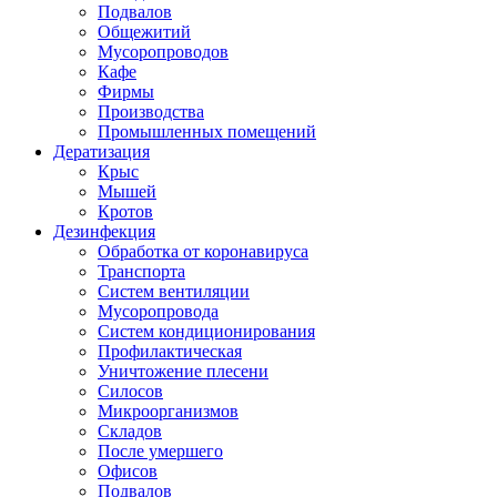
Подвалов
Общежитий
Мусоропроводов
Кафе
Фирмы
Производства
Промышленных помещений
Дератизация
Крыс
Мышей
Кротов
Дезинфекция
Обработка от коронавируса
Транспорта
Систем вентиляции
Мусоропровода
Систем кондиционирования
Профилактическая
Уничтожение плесени
Силосов
Микроорганизмов
Складов
После умершего
Офисов
Подвалов