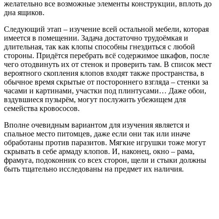
желательно все возможные элементы конструкции, вплоть до
дна ящиков.
Следующий этап – изучение всей остальной мебели, которая
имеется в помещении. Задача достаточно трудоёмкая и
длительная, так как клопы способны гнездиться с любой
стороны. Придётся перебрать всё содержимое шкафов, после
чего отодвинуть их от стенок и проверить там. В список мест
вероятного скопления клопов входят также пространства, в
обычное время скрытые от постороннего взгляда – стенки за
часами и картинами, участки под плинтусами… Даже обои,
вздувшиеся пузырём, могут послужить убежищем для
семейства кровососов.
Вполне очевидным вариантом для изучения является и
спальное место питомцев, даже если они так или иначе
обработаны против паразитов. Мягкие игрушки тоже могут
скрывать в себе армаду клопов. И, наконец, окно – рама,
фрамуга, подоконник со всех сторон, щели и стыки должны
быть тщательно исследованы на предмет их наличия.