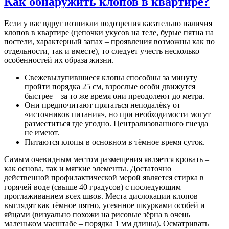
Как обнаружить клопов в квартире?
Если у вас вдруг возникли подозрения касательно наличия
клопов в квартире (цепочки укусов на теле, бурые пятна на
постели, характерный запах – проявления возможны как по
отдельности, так и вместе), то следует учесть несколько
особенностей их образа жизни.
Свежевылупившиеся клопы способны за минуту
пройти порядка 25 см, взрослые особи движутся
быстрее – за то же время они преодолеют до метра.
Они предпочитают прятаться неподалёку от
«источников питания», но при необходимости могут
разместиться где угодно. Централизованного гнезда
не имеют.
Питаются клопы в основном в тёмное время суток.
Самым очевидным местом размещения является кровать –
как основа, так и мягкие элементы. Достаточно
действенной профилактической мерой является стирка в
горячей воде (свыше 40 градусов) с последующим
проглаживанием всех швов. Места дислокации клопов
выглядят как тёмное пятно, усеянное шкурками особей и
яйцами (визуально похожи на рисовые зёрна в очень
маленьком масштабе – порядка 1 мм длины). Осматривать