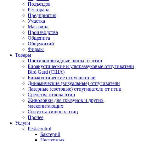
Подъездов
Ресторана
Предприятия
Участка
Магазина
Производства
Общепита
Общежитий
Фирмы
Товары
Противоприсадные шипы от птиц
Биоакустические и ультразвуковые отпугиватели
Bird Gard (США)
Биоакустические отпугиватели
Динамические (визуальные) отпугиватели
Лазерные (световые) отпугиватели от птиц
Средства отлова птиц
Живоловки для грызунов и других
млекопитающих
Силуэты хищных птиц
Прочее
Услуги
Pest-control
Бактерий
Насекомых