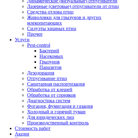
Динамические (визуальные) отпугиватели
Лазерные (световые) отпугиватели от птиц
Средства отлова птиц
Живоловки для грызунов и других
млекопитающих
Силуэты хищных птиц
Прочее
Услуги
Pest-control
Бактерий
Насекомых
Грызунов
Паразитов
Дезодорация
Отпугивание птиц
Санитарная паспортизация
Обработка от клещей
Обработка от сорняков
Диагностика систем
Фогация, фумигация и газация
Холодный и горячий туман
Для юридических лиц
Производственный контроль
Стоимость работ
Акции