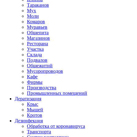
Тараканов
Мух
Моли
Комаров
Муравьев
Общепита
Магазинов
Ресторана
Участка
Склада
Подвалов
Общежитий
Мусоропроводов
Кафе
Фирмы
Производства
Промышленных помещений
Дератизация
Крыс
Мышей
Кротов
Дезинфекция
Обработка от коронавируса
Транспорта