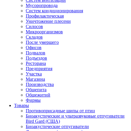
Систем вентиляции
Мусоропровода
Систем кондиционирования
Профилактическая
Уничтожение плесени
Силосов
Микроорганизмов
Складов
После умершего
Офисов
Подвалов
Подъездов
Ресторана
Предприятия
Участка
Магазина
Производства
Общепита
Общежитий
Фирмы
Товары
Противоприсадные шипы от птиц
Биоакустические и ультразвуковые отпугиватели
Bird Gard (США)
Биоакустические отпугиватели